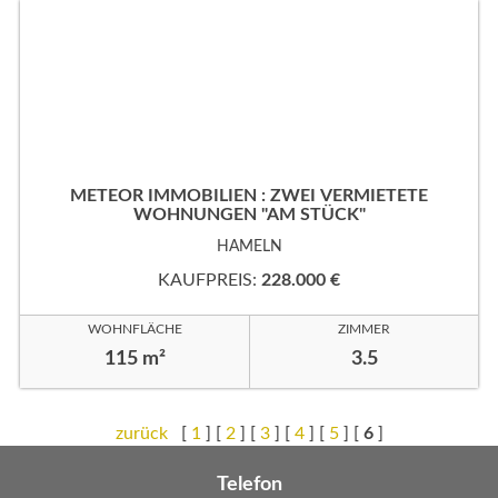
METEOR IMMOBILIEN : ZWEI VERMIETETE
WOHNUNGEN "AM STÜCK"
HAMELN
KAUFPREIS:
228.000 €
WOHNFLÄCHE
ZIMMER
115 m²
3.5
zurück
[
1
] [
2
] [
3
] [
4
] [
5
] [
6
]
Telefon