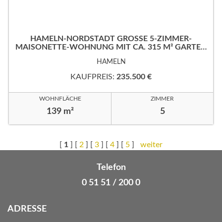
HAMELN-NORDSTADT GROSSE 5-ZIMMER-M
AISONETTE-WOHNUNG MIT CA. 315 M² GARTEN
IN RUHIGER, GUTER WOHNLAGE!
HAMELN
KAUFPREIS:
235.500 €
WOHNFLÄCHE
ZIMMER
139 m²
5
[
1
] [
2
] [
3
] [
4
] [
5
]
weiter
Telefon
0 51 51 / 200 0
ADRESSE