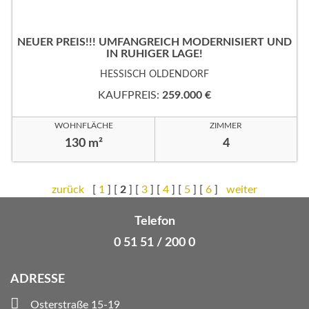
NEUER PREIS!!! UMFANGREICH MODERNISIERT UND
IN RUHIGER LAGE!
HESSISCH OLDENDORF
KAUFPREIS:
259.000 €
WOHNFLÄCHE
ZIMMER
130 m²
4
zurück
[
1
] [
2
] [
3
] [
4
] [
5
] [
6
]
weiter
Telefon
0 51 51 / 200 0
ADRESSE
Osterstraße 15-19