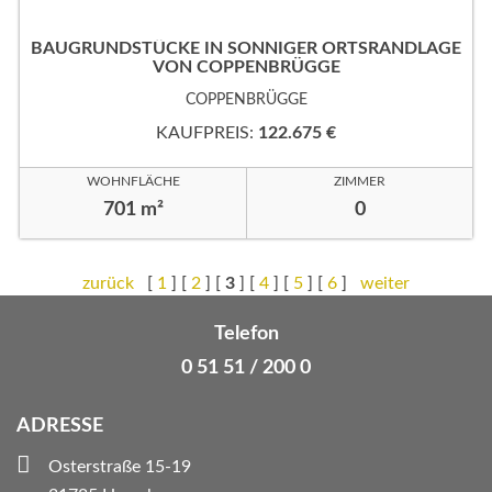
BAUGRUNDSTÜCKE IN SONNIGER ORTSRANDLAGE
VON COPPENBRÜGGE
COPPENBRÜGGE
KAUFPREIS:
122.675 €
WOHNFLÄCHE
ZIMMER
701 m²
0
zurück
[
1
] [
2
] [
3
] [
4
] [
5
] [
6
]
weiter
Telefon
0 51 51 / 200 0
ADRESSE
Osterstraße 15-19