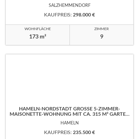
EIGENTUMSGRUNDSTÜCK!
SALZHEMMENDORF
KAUFPREIS:
298.000 €
WOHNFLÄCHE
ZIMMER
173 m²
9
HAMELN-NORDSTADT GROSSE 5-ZIMMER-M
AISONETTE-WOHNUNG MIT CA. 315 M² GARTEN
IN RUHIGER, GUTER WOHNLAGE!
HAMELN
KAUFPREIS:
235.500 €