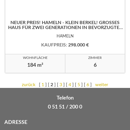
NEUER PREIS! HAMELN - KLEIN BERKEL! GROSSES
HAUS FÜR ZWEI GENERATIONEN IN BEVORZUGTER
WOHNLAGE!
HAMELN
KAUFPREIS:
298.000 €
WOHNFLÄCHE
ZIMMER
184 m²
6
zurück
[
1
] [
2
] [
3
] [
4
] [
5
] [
6
]
weiter
Telefon
0 51 51 / 200 0
ADRESSE